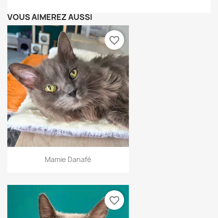
VOUS AIMEREZ AUSSI
favorite_border
Mamie Danafé
favorite_border