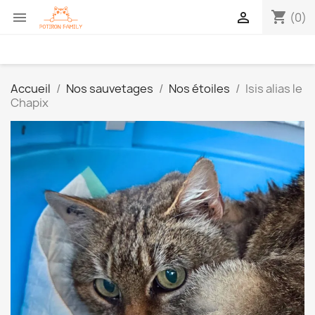
shopping_cart


(0)
Accueil
Nos sauvetages
Nos étoiles
Isis alias le
Chapix