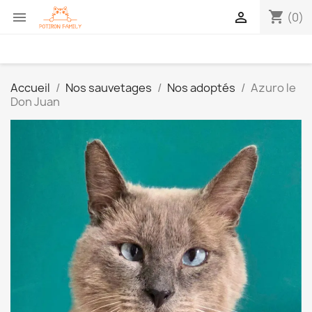
shopping_cart


(0)
Accueil
Nos sauvetages
Nos adoptés
Azuro le
Don Juan