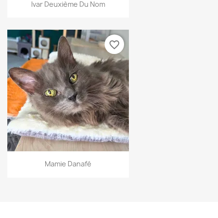
Ivar Deuxième Du Nom
favorite_border
Mamie Danafé