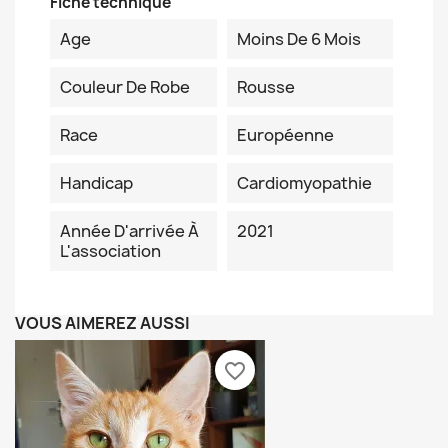
Fiche technique
Age
Moins De 6 Mois
Couleur De Robe
Rousse
Race
Européenne
Handicap
Cardiomyopathie
Année D'arrivée À
2021
L'association
VOUS AIMEREZ AUSSI
favorite_border