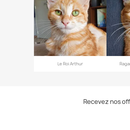
Aperçu rapide


Le Roi Arthur
Raga
Recevez nos off