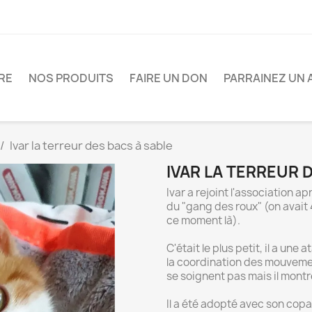
RE
NOS PRODUITS
FAIRE UN DON
PARRAINEZ UN 
Ivar la terreur des bacs à sable
IVAR LA TERREUR 
Ivar a rejoint l'association ap
du "gang des roux" (on avait
ce moment là).
C'était le plus petit, il a une
la coordination des mouvemen
se soignent pas mais il mont
Il a été adopté avec son copa