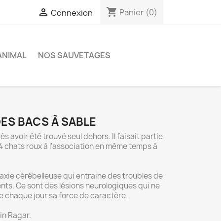
shopping_cart

Panier
(0)
Connexion
ANIMAL
NOS SAUVETAGES
DES BACS À SABLE
rès avoir été trouvé seul dehors. Il faisait partie
 4 chats roux à l'association en même temps à
 ataxie cérébelleuse qui entraine des troubles de
ts. Ce sont des lésions neurologiques qui ne
re chaque jour sa force de caractère.
in Ragar.