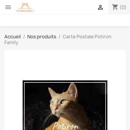
shopping_cart


(0)
Accueil
Nos produits
Carte Postale Potiron
Family