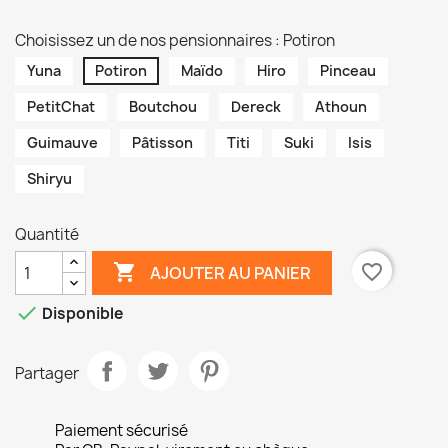
Choisissez un de nos pensionnaires : Potiron
Yuna
Potiron
Maïdo
Hiro
Pinceau
PetitChat
Boutchou
Dereck
Athoun
Guimauve
Pâtisson
Titi
Suki
Isis
Shiryu
Quantité

favorite_border
AJOUTER AU PANIER

Disponible
Partager
Paiement sécurisé